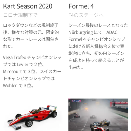
Kart Season 2020
Formel 4
コロナ規制下で
F4のステージへ
ロックダウンなどの規制終了
シーズン最後のレースとなった
後、様々な対策の元、限定的
Nürburgring にて ADAC
な形でカートレースは開催さ
Formel４チャンピオンシップ
れた。
における新人賞総合２位で表
彰台に立ち、初のF4シーズン
Vega Trofeo チャンピオンシッ
を成功を持って終えることが
プでは Levier で２位、
出来た。
Miresourt で３位、スイスカー
トチャンピオンシップでは
Wohlen で３位。