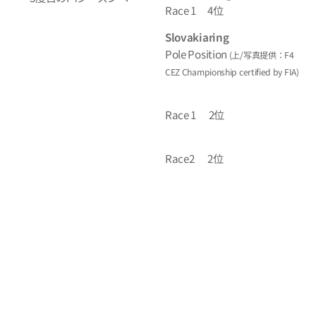
Race 1 4位
Slovakiaring
Pole Position
(上/写真提供：F4
CEZ Championship certified by FIA)
Race 1 2位
Race2 2位
Autodrom Most
Race 1 4位
Race
2 3位
Race
3 4位
Automotodrom Brno