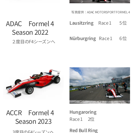
写真提供：ADAC MOTORSPORT FORMEL 4
ADAC Formel 4
Lausitzring
Race 1 5 位
Season 2022
Nürburgring
Race 1 6 位
２度目のF4シーズンへ
ACCR Formel 4
Hungaroring
Race 1 2位
Season 2023
Red Bull Ring
3度目のF4シーズンへ