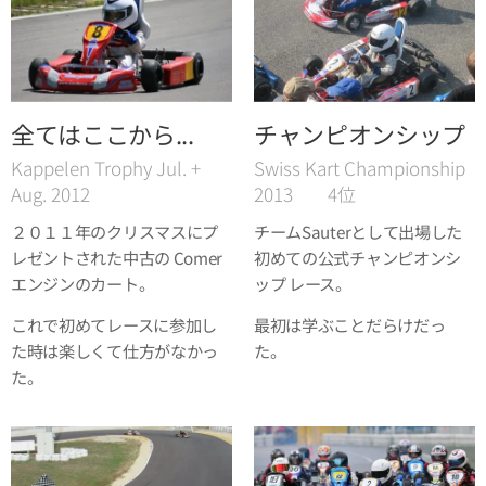
全てはここから...
チャンピオンシップ
Kappelen Trophy Jul. +
Swiss Kart Championship
Aug. 2012
2013 4位
２０１１年のクリスマスにプ
チームSauterとして出場した
レゼントされた中古の Comer
初めての公式チャンピオンシ
エンジンのカート。
ップ レース。
これで初めてレースに参加し
最初は学ぶことだらけだっ
た時は楽しくて仕方がなかっ
た。
た。